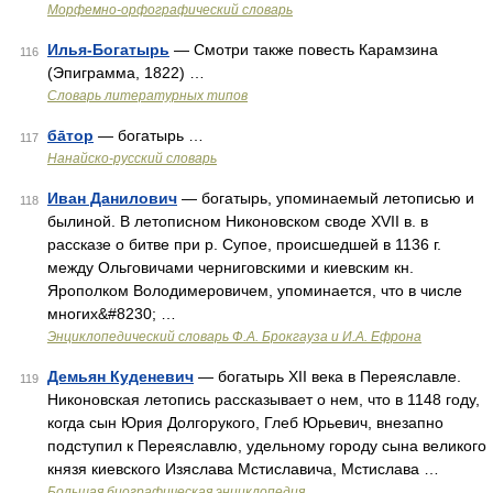
Морфемно-орфографический словарь
Илья-Богатырь
— Смотри также повесть Карамзина
116
(Эпиграмма, 1822) …
Словарь литературных типов
ба̄тор
— богатырь …
117
Нанайско-русский словарь
Иван Данилович
— богатырь, упоминаемый летописью и
118
былиной. В летописном Никоновском своде XVII в. в
рассказе о битве при р. Супое, происшедшей в 1136 г.
между Ольговичами черниговскими и киевским кн.
Ярополком Володимеровичем, упоминается, что в числе
многих&#8230; …
Энциклопедический словарь Ф.А. Брокгауза и И.А. Ефрона
Демьян Куденевич
— богатырь XII века в Переяславле.
119
Никоновская летопись рассказывает о нем, что в 1148 году,
когда сын Юрия Долгорукого, Глеб Юрьевич, внезапно
подступил к Переяславлю, удельному городу сына великого
князя киевского Изяслава Мстиславича, Мстислава …
Большая биографическая энциклопедия