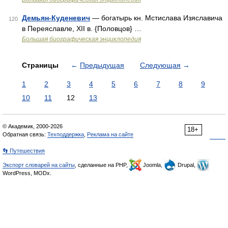
Демьян-Куденевич
— богатырь кн. Мстислава Изяславича
120
в Переяславле, XII в. {Половцов} …
Большая биографическая энциклопедия
Страницы
←
Предыдущая
Следующая
→
1
2
3
4
5
6
7
8
9
10
11
12
13
© Академик, 2000-2026
18+
Обратная связь:
Техподдержка
,
Реклама на сайте
👣 Путешествия
Экспорт словарей на сайты
, сделанные на PHP,
Joomla,
Drupal,
WordPress, MODx.