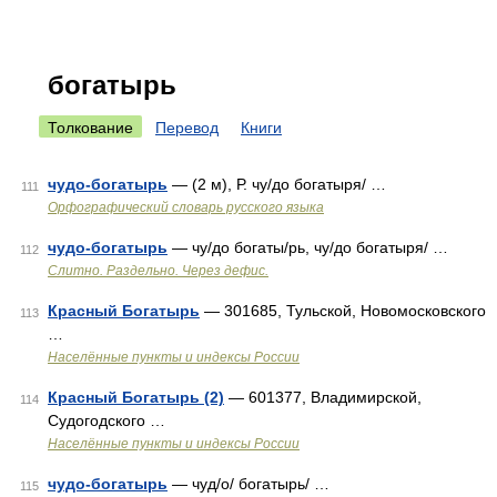
богатырь
Толкование
Перевод
Книги
чудо-богатырь
— (2 м), Р. чу/до богатыря/ …
111
Орфографический словарь русского языка
чудо-богатырь
— чу/до богаты/рь, чу/до богатыря/ …
112
Слитно. Раздельно. Через дефис.
Красный Богатырь
— 301685, Тульской, Новомосковского
113
…
Населённые пункты и индексы России
Красный Богатырь (2)
— 601377, Владимирской,
114
Судогодского …
Населённые пункты и индексы России
чудо-богатырь
— чуд/о/ богатырь/ …
115